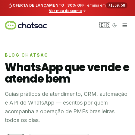
Pular para o conteúdo
OFERTA DE LANÇAMENTO · 30% OFF
Termina em
71:59:58
Ver meu desconto
🇧🇷
BLOG CHATSAC
WhatsApp que vende e
atende bem
Guias práticos de atendimento, CRM, automação
e API do WhatsApp — escritos por quem
acompanha a operação de PMEs brasileiras
todos os dias.