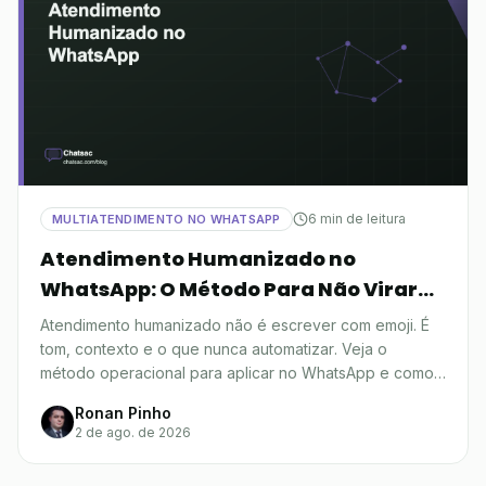
6 min de leitura
MULTIATENDIMENTO NO WHATSAPP
Atendimento Humanizado no
WhatsApp: O Método Para Não Virar
Robô
Atendimento humanizado não é escrever com emoji. É
tom, contexto e o que nunca automatizar. Veja o
método operacional para aplicar no WhatsApp e como
medir se funciona.
Ronan Pinho
2 de ago. de 2026