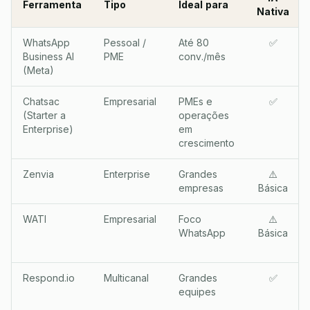
Ferramenta
Tipo
Ideal para
Nativa
WhatsApp
Pessoal /
Até 80
✅
Business AI
PME
conv./mês
(Meta)
Chatsac
Empresarial
PMEs e
✅
(Starter a
operações
Enterprise)
em
crescimento
Zenvia
Enterprise
Grandes
⚠️
empresas
Básica
WATI
Empresarial
Foco
⚠️
WhatsApp
Básica
Respond.io
Multicanal
Grandes
✅
equipes