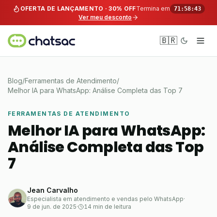
Pular para o conteúdo
OFERTA DE LANÇAMENTO · 30% OFF
Termina em
71:58:43
Ver meu desconto
🇧🇷
Blog
/
Ferramentas de Atendimento
/
Melhor IA para WhatsApp: Análise Completa das Top 7
FERRAMENTAS DE ATENDIMENTO
Melhor IA para WhatsApp:
Análise Completa das Top
7
Jean Carvalho
Especialista em atendimento e vendas pelo WhatsApp
·
9 de jun. de 2025
·
14 min de leitura