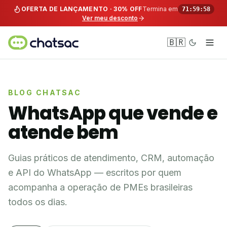
Pular para o conteúdo
OFERTA DE LANÇAMENTO · 30% OFF
Termina em
71:59:58
Ver meu desconto
🇧🇷
BLOG CHATSAC
WhatsApp que vende e
atende bem
Guias práticos de atendimento, CRM, automação
e API do WhatsApp — escritos por quem
acompanha a operação de PMEs brasileiras
todos os dias.