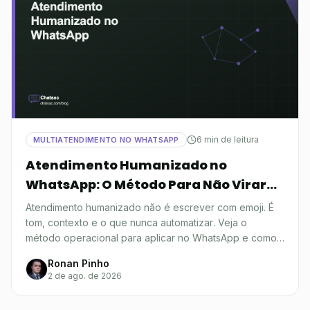
6 min de leitura
MULTIATENDIMENTO NO WHATSAPP
Atendimento Humanizado no
WhatsApp: O Método Para Não Virar
Robô
Atendimento humanizado não é escrever com emoji. É
tom, contexto e o que nunca automatizar. Veja o
método operacional para aplicar no WhatsApp e como
medir se funciona.
Ronan Pinho
2 de ago. de 2026