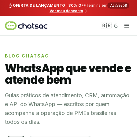
Pular para o conteúdo
OFERTA DE LANÇAMENTO · 30% OFF
Termina em
71:59:58
Ver meu desconto
🇧🇷
BLOG CHATSAC
WhatsApp que vende e
atende bem
Guias práticos de atendimento, CRM, automação
e API do WhatsApp — escritos por quem
acompanha a operação de PMEs brasileiras
todos os dias.