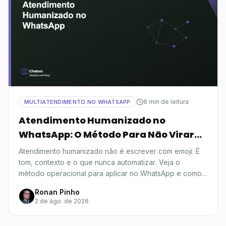
6 min de leitura
MULTIATENDIMENTO NO WHATSAPP
Atendimento Humanizado no
WhatsApp: O Método Para Não Virar
Robô
Atendimento humanizado não é escrever com emoji. É
tom, contexto e o que nunca automatizar. Veja o
método operacional para aplicar no WhatsApp e como
medir se funciona.
Ronan Pinho
2 de ago. de 2026