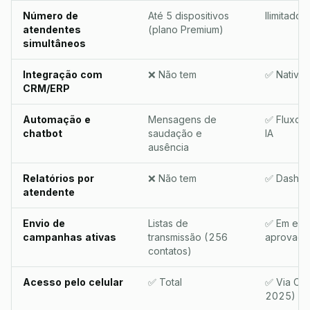
Número de
Até 5 dispositivos
Ilimitado
atendentes
(plano Premium)
simultâneos
Integração com
❌ Não tem
✅ Nativa
CRM/ERP
Automação e
Mensagens de
✅ Fluxos
chatbot
saudação e
IA
ausência
Relatórios por
❌ Não tem
✅ Dashbo
atendente
Envio de
Listas de
✅ Em esca
campanhas ativas
transmissão (256
aprovado
contatos)
Acesso pelo celular
✅ Total
✅ Via Co
2025)