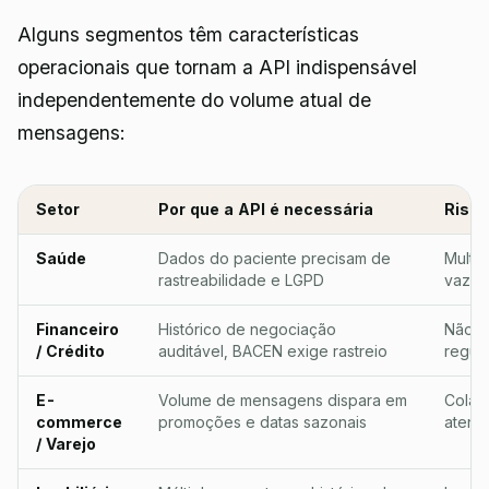
Alguns segmentos têm características
operacionais que tornam a API indispensável
independentemente do volume atual de
mensagens:
Setor
Por que a API é necessária
Risco
Saúde
Dados do paciente precisam de
Multa
rastreabilidade e LGPD
vazam
Financeiro
Histórico de negociação
Não c
/ Crédito
auditável, BACEN exige rastreio
regula
E-
Volume de mensagens dispara em
Colap
commerce
promoções e datas sazonais
atend
/ Varejo