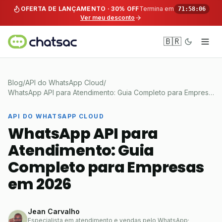
Pular para o conteúdo
OFERTA DE LANÇAMENTO · 30% OFF
Termina em
71:58:06
Ver meu desconto
🇧🇷
Blog
/
API do WhatsApp Cloud
/
WhatsApp API para Atendimento: Guia Completo para Empresas em 2026
API DO WHATSAPP CLOUD
WhatsApp API para
Atendimento: Guia
Completo para Empresas
em 2026
Jean Carvalho
Especialista em atendimento e vendas pelo WhatsApp
·