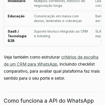
Imobiliário
Múltiplos corretores, histórico de
Lead 
negociação longa
corret
Educação
Comunicação em massa com
Banim
alunos, lembretes e cobranças
em lis
SaaS /
Suporte técnico integrado ao CRM
SLA d
Tecnologia
e ticketing
impos
B2B
Veja também como estruturar
critérios de escolha
de um CRM para WhatsApp
, incluindo checklist
comparativo, para avaliar qual plataforma faz mais
sentido para o seu porte e setor.
Como funciona a API do WhatsApp