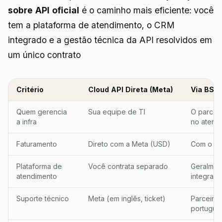
sobre API oficial
é o caminho mais eficiente: você
tem a plataforma de atendimento, o CRM
integrado e a gestão técnica da API resolvidos em
um único contrato
Critério
Cloud API Direta (Meta)
Via BSP 
Quem gerencia
Sua equipe de TI
O parcei
a infra
no atend
Faturamento
Direto com a Meta (USD)
Com o pa
Plataforma de
Você contrata separado
Geralment
atendimento
integrada
Suporte técnico
Meta (em inglês, ticket)
Parceiro 
portuguê