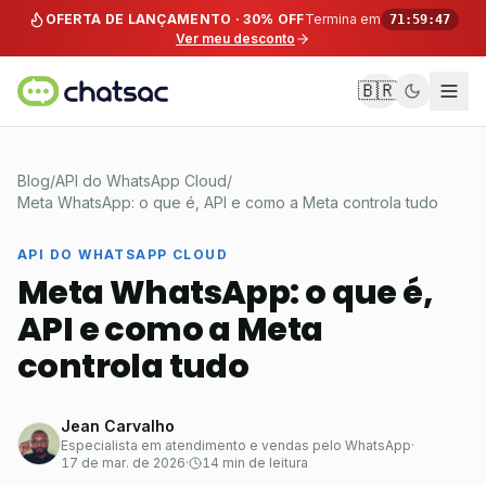
Pular para o conteúdo
OFERTA DE LANÇAMENTO · 30% OFF
Termina em
71:59:47
Ver meu desconto
🇧🇷
Blog
/
API do WhatsApp Cloud
/
Meta WhatsApp: o que é, API e como a Meta controla tudo
API DO WHATSAPP CLOUD
Meta WhatsApp: o que é,
API e como a Meta
controla tudo
Jean Carvalho
Especialista em atendimento e vendas pelo WhatsApp
·
17 de mar. de 2026
·
14 min de leitura